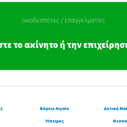
οικοδεσπότες / επαγγελματίες
τε το ακίνητο ή την επιχείρη
ς
Βόρειο Αιγαίο
Δυτική Μα
Ήπειρος
Θεσσα