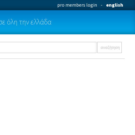
pro members login
-
english
σε όλη την ελλάδα