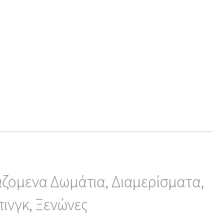
αζομενα Δωμάτια, Διαμερίσματα,
πινγκ, Ξενώνες