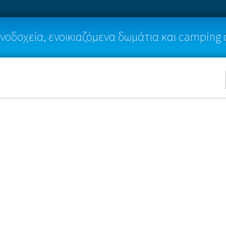
νοδοχεία, ενοικιαζόμενα δωμάτια και camping 