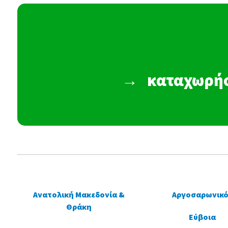
→
καταχωρήσ
Ανατολική Μακεδονία &
Αργοσαρωνικό
Θράκη
Εύβοια