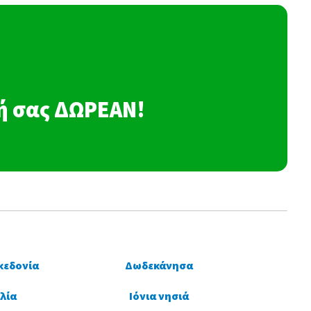
σή σας ΔΩΡΕΑΝ!
κεδονία
Δωδεκάνησα
λία
Ιόνια νησιά