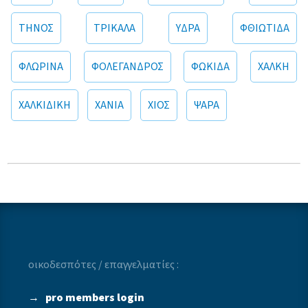
ΤΗΝΟΣ
ΤΡΙΚΑΛΑ
ΥΔΡΑ
ΦΘΙΩΤΙΔΑ
ΦΛΩΡΙΝΑ
ΦΟΛΕΓΑΝΔΡΟΣ
ΦΩΚΙΔΑ
ΧΑΛΚΗ
ΧΑΛΚΙΔΙΚΗ
ΧΑΝΙΑ
ΧΙΟΣ
ΨΑΡΑ
οικοδεσπότες / επαγγελματίες :
→
pro members login