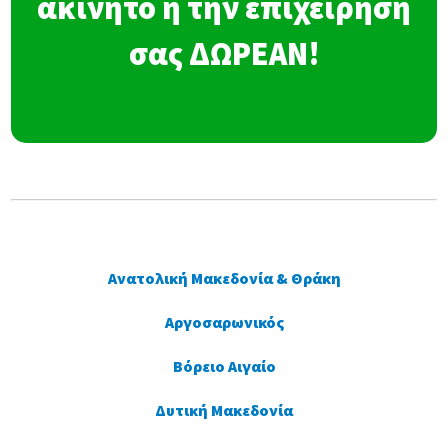
ακίνητο ή την επιχείρησή
σας ΔΩΡΕΑΝ!
Ανατολική Μακεδονία & Θράκη
Αργοσαρωνικός
Βόρειο Αιγαίο
Δυτική Μακεδονία