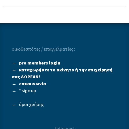
οικοδεσπότες / επαγγελματίες :
→
pro members login
→
καταχωρήστε το ακίνητο ή την επιχείρησή
σας ΔΩΡΕΑΝ!
→
επικοινωνία
→
* sign up
→
όροι χρήσης
follow us!