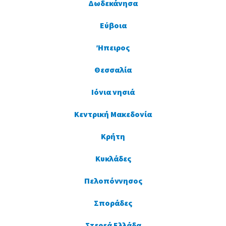
Δωδεκάνησα
Εύβοια
Ήπειρος
Θεσσαλία
Ιόνια νησιά
Κεντρική Μακεδονία
Κρήτη
Κυκλάδες
Πελοπόννησος
Σποράδες
Στερεά Ελλάδα