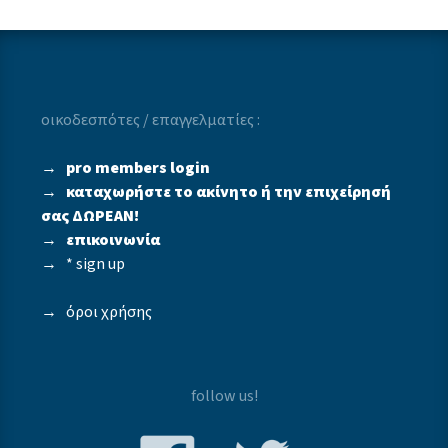
οικοδεσπότες / επαγγελματίες :
→
pro members login
→
καταχωρήστε το ακίνητο ή την επιχείρησή
σας ΔΩΡΕΑΝ!
→
επικοινωνία
→
* sign up
→
όροι χρήσης
follow us!